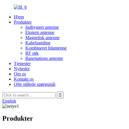
Hjem
Produkter
Indbygget antenne
Ekstern antenne
Magnetisk antenne
Kabelsamling
Kombineret bilantenne
RF stik
Basestations antenne
Tjenester
Nyheder
Om os
Kontakt os
Ofte stillede spørgsmål
English
Produkter