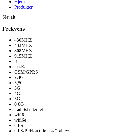
Hjem
Produkter
Slet alt
Frekvens
430MHZ
433MHZ
868MHZ
915MHZ
BT
Lo-Ra
GSM/GPRS
2,4G
5,8G
3G
4G
5G
0-8G
trådløst internet
wifi6
wifi6e
GPS
GPS/Beidou Glonass/Galileo