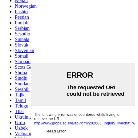
Nepali
Norwegian
Pashto
Persian
Punjabi
Serbian
Sesotho
Sinhala
Slovak
Slovenian
Somali
Samoan
Scots Gaelic
Shona
Sindhi
Sundanese
Swahili
Tajik
Tamil
Telugu
Thai
Ukrainian
Urdu
Uzbek
Vietnamese