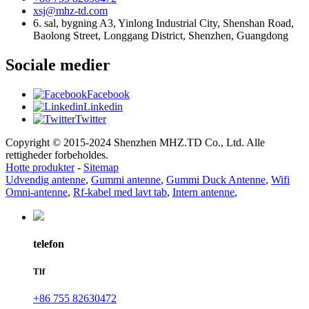
xsj@mhz-td.com
6. sal, bygning A3, Yinlong Industrial City, Shenshan Road,
Baolong Street, Longgang District, Shenzhen, Guangdong
Sociale medier
Facebook
Linkedin
Twitter
Copyright © 2015-2024 Shenzhen MHZ.TD Co., Ltd. Alle
rettigheder forbeholdes.
Hotte produkter
-
Sitemap
Udvendig antenne
,
Gummi antenne
,
Gummi Duck Antenne
,
Wifi
Omni-antenne
,
Rf-kabel med lavt tab
,
Intern antenne
,
telefon
Tlf
+86 755 82630472